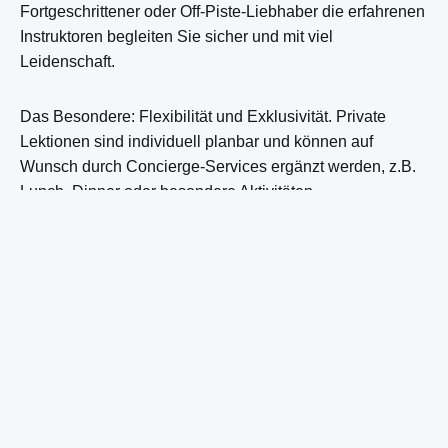
Fortgeschrittener oder Off-Piste-Liebhaber die erfahrenen
Instruktoren begleiten Sie sicher und mit viel
Leidenschaft.
Das Besondere: Flexibilität und Exklusivität. Private
Lektionen sind individuell planbar und können auf
Wunsch durch Concierge-Services ergänzt werden, z.B.
Lunch, Dinner oder besondere Aktivitäten.
Kursangebote
Privatunterricht: Für Erwachsene und
Kinder, Anfänger bis Experte.
Off-Piste Privatunterricht: Sicheres Erkunden des
Backcountry für Erwachsene.