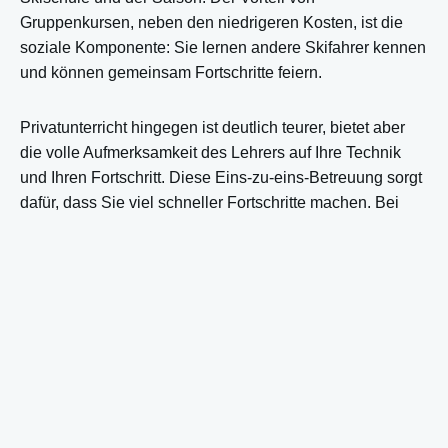
Gruppenkursen, neben den niedrigeren Kosten, ist die
soziale Komponente: Sie lernen andere Skifahrer kennen
und können gemeinsam Fortschritte feiern.
Privatunterricht hingegen ist deutlich teurer, bietet aber
die volle Aufmerksamkeit des Lehrers auf Ihre Technik
und Ihren Fortschritt. Diese Eins-zu-eins-Betreuung sorgt
dafür, dass Sie viel schneller Fortschritte machen. Bei
Privatunterricht zahlen Sie pro Lehrer, nicht pro Person,
was bedeutet, dass Sie die Kosten teilen können, wenn
Sie mit Familie oder Freunden fahren (in der Regel bis zu
maximal 5 Personen pro Lehrer).
Eine interessante Zwischenoption in Zermatt sind die
sogenannten „Mini-Group“-Kurse. Diese bestehen aus
kleineren Gruppen von maximal 4-6 Personen und bieten
eine gute Balance zwischen der persönlichen Betreuung