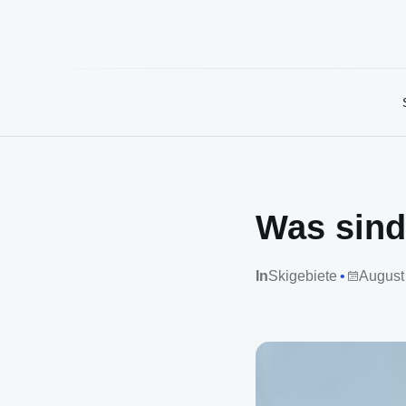
Was sind
In
Skigebiete
August