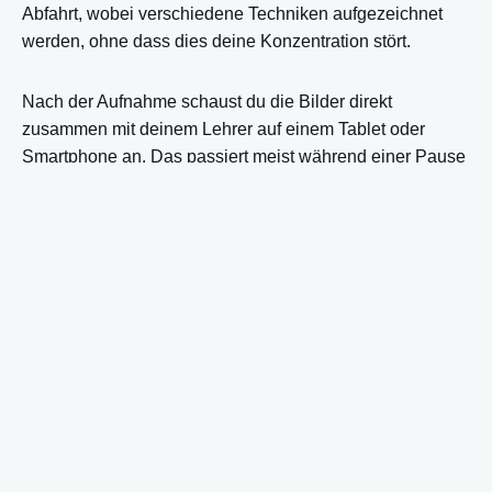
Abfahrt, wobei verschiedene Techniken aufgezeichnet
werden, ohne dass dies deine Konzentration stört.
Nach der Aufnahme schaust du die Bilder direkt
zusammen mit deinem Lehrer auf einem Tablet oder
Smartphone an. Das passiert meist während einer Pause
auf der Piste oder in der Lodge. Dein Lehrer zeigt
spezifische Momente auf, in denen deine
Technik
verfeinert werden kann
, beispielsweise wie du dein
Gewicht während Schwüngen verlagerst oder wie du
deine Arme für die Balance einsetzt.
Der Prozess läuft folgendermaßen ab:
Aufnahme von 3-5 Abfahrten mit verschiedenen
Techniken
Direktes Anschauen mit Zeitlupenanalyse