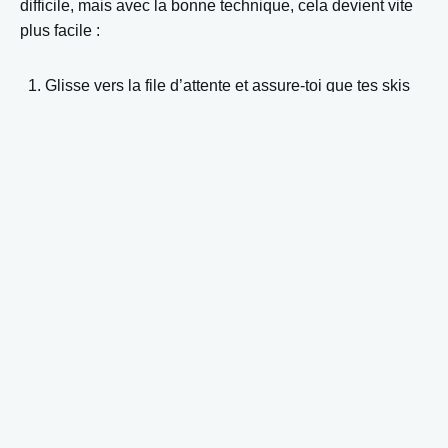
difficile, mais avec la bonne technique, cela devient vite
plus facile :
Glisse vers la file d’attente et assure-toi que tes skis
sont parallèles.
Quand c’est ton tour, avance jusqu’à l’endroit
d’embarquement.
Saisis la perche ou l’ancre quand elle passe et place-
la entre tes jambes, contre tes fesses.
Garde tes genoux légèrement fléchis et répartis ton
poids sur les deux skis.
Laisse-toi porter sans tirer ni pousser sur la perche.
Sur un téléski,
rester détendu est le plus important
. Ne
te crispe pas trop et laisse la remontée faire le travail. Si
vous êtes deux sur une perche en T, assure-toi d’être du
côté extérieur (à gauche si tu es à gauche sur la perche, à