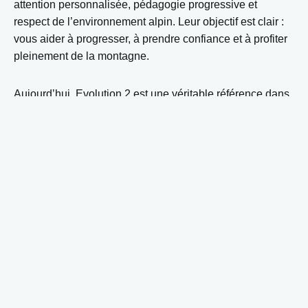
attention personnalisée, pédagogie progressive et
respect de l’environnement alpin. Leur objectif est clair :
vous aider à progresser, à prendre confiance et à profiter
pleinement de la montagne.
Aujourd’hui, Evolution 2 est une véritable référence dans
le monde de l’outdoor, proposant bien plus que du ski
activités nordiques, aventures en montagne, sports d’été,
et plus encore.
Des cours pour tous les âges et
niveaux
La
ski school in Tignes – Val d’Isère
propose :
• Cours collectifs de ski
Groupes réduits, ambiance conviviale et progression