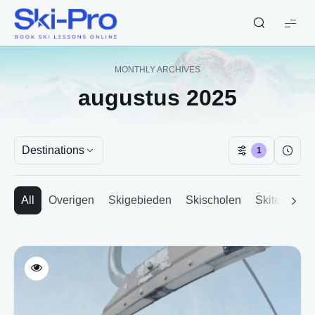
Ski-
Pro
Blog
MONTHLY ARCHIVES
augustus 2025
Destinations
1
All
Overigen
Skigebieden
Skischolen
Skitechnie