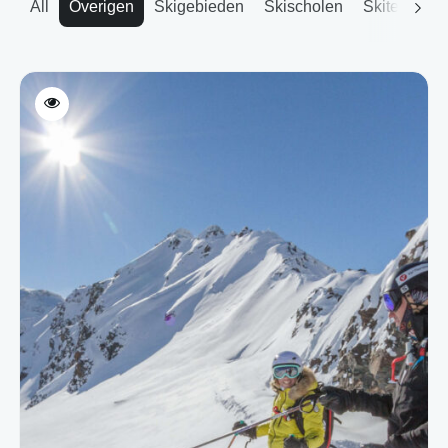
All
Overigen
Skigebieden
Skischolen
Skitechnie