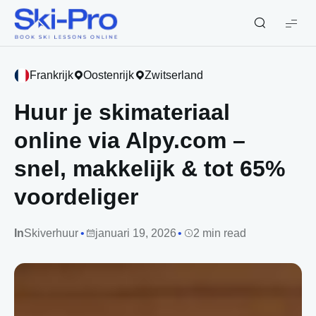
Ski-
Pro
Blog
Frankrijk
Oostenrijk
Zwitserland
Huur je skimateriaal
online via Alpy.com –
snel, makkelijk & tot 65%
voordeliger
In
Skiverhuur
januari 19, 2026
2 min read