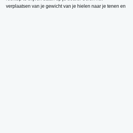
verplaatsen van je gewicht van je hielen naar je tenen en
andersom.
Valtechniek kun je ook zelfstandig leren, hoewel
professionele begeleiding veiliger is. Oefen het naar
voren vallen op je knieën en onderarmen, en naar
achteren vallen op je billen. Vermijd het gebruik van je
handen om een val te breken.
Eenvoudige glijbewegingen op zeer flauwe hellingen zijn
mogelijk om zelf te leren. Begin met kleine glijdende
bewegingen en probeer je snelheid te controleren door je
board dwars op de helling te draaien.
Deze basistechnieken geven je een gevoel voor het
board, maar voor veilige vooruitgang naar echte hellingen
heb je professionele begeleiding nodig.