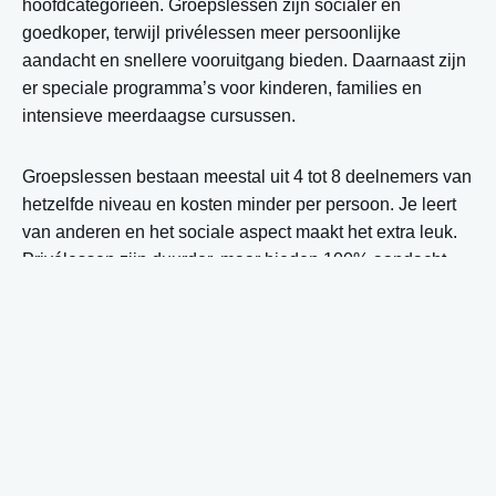
hoofdcategorieën. Groepslessen zijn socialer en
goedkoper, terwijl privélessen meer persoonlijke
aandacht en snellere vooruitgang bieden. Daarnaast zijn
er speciale programma’s voor kinderen, families en
intensieve meerdaagse cursussen.
Groepslessen bestaan meestal uit 4 tot 8 deelnemers van
hetzelfde niveau en kosten minder per persoon. Je leert
van anderen en het sociale aspect maakt het extra leuk.
Privélessen zijn duurder, maar bieden 100% aandacht
van de instructeur, waardoor je sneller vooruitgaat en
specifieke problemen direct worden aangepakt.
Voor kinderen zijn er speciale kinderlessen met speelse
oefeningen en kortere sessies, aangepast aan hun
concentratieboog. Familielessen combineren ouders en
kinderen in één groep. Intensieve cursussen van 3 tot 5
dagen achter elkaar zorgen voor snelle progressie, terwijl