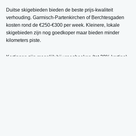
Duitse skigebieden bieden de beste prijs-kwaliteit
verhouding. Garmisch-Partenkirchen of Berchtesgaden
kosten rond de €250-€300 per week. Kleinere, lokale
skigebieden zijn nog goedkoper maar bieden minder
kilometers piste.
Kortingen zijn mogelijk bij vroegboeken (tot 20% korting),
groepsreserveringen vanaf 10 personen, of door
skipassen online te kopen in plaats van ter plaatse. Veel
skigebieden bieden ook combi-deals aan met
accommodatie en skiles.
Wat zijn de kosten voor skiles
tijdens je vakantie?
Skiles kosten tussen de €40-€80 per persoon per dag