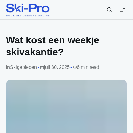
Ski-
Pro
Blog
Wat kost een weekje
skivakantie?
In
Skigebieden
juli 30, 2025
6 min read