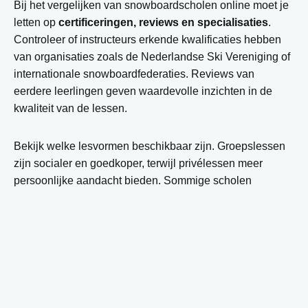
Bij het vergelijken van snowboardscholen online moet je
letten op
certificeringen, reviews en specialisaties
.
Controleer of instructeurs erkende kwalificaties hebben
van organisaties zoals de Nederlandse Ski Vereniging of
internationale snowboardfederaties. Reviews van
eerdere leerlingen geven waardevolle inzichten in de
kwaliteit van de lessen.
Bekijk welke lesvormen beschikbaar zijn. Groepslessen
zijn socialer en goedkoper, terwijl privélessen meer
persoonlijke aandacht bieden. Sommige scholen
specialiseren zich in beginners, andere in freestyle of off-
piste snowboarden. Stem dit af op jouw doelen en
ervaring.
Let ook op praktische aspecten zoals groepsgrootte,
leeftijdscategorieën en de taalvoorkeur van de instructeur.
Een goede online vergelijking toont deze details