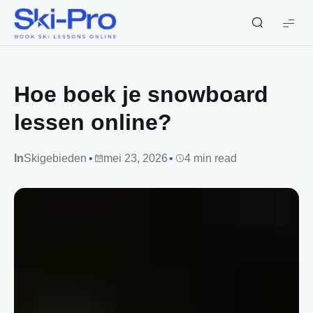
Ski-
Pro
Blog
Hoe boek je snowboard
lessen online?
In
Skigebieden
mei 23, 2026
4 min read